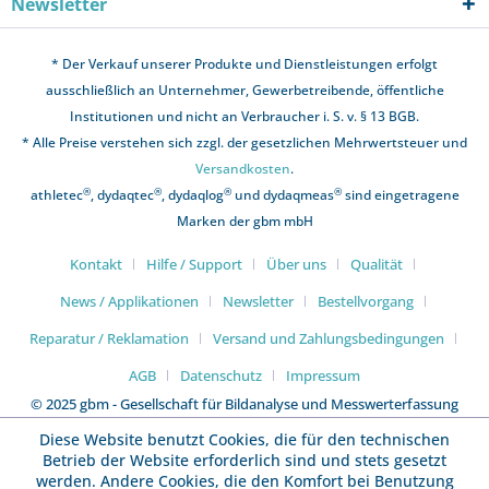
Newsletter
* Der Verkauf unserer Produkte und Dienstleistungen erfolgt
ausschließlich an Unternehmer, Gewerbetreibende, öffentliche
Institutionen und nicht an Verbraucher i. S. v. § 13 BGB.
* Alle Preise verstehen sich zzgl. der gesetzlichen Mehrwertsteuer und
Versandkosten
.
®
®
®
®
athletec
, dydaqtec
, dydaqlog
und dydaqmeas
sind eingetragene
Marken der gbm mbH
Kontakt
Hilfe / Support
Über uns
Qualität
News / Applikationen
Newsletter
Bestellvorgang
Reparatur / Reklamation
Versand und Zahlungsbedingungen
AGB
Datenschutz
Impressum
© 2025 gbm - Gesellschaft für Bildanalyse und Messwerterfassung
mbH
Diese Website benutzt Cookies, die für den technischen
Betrieb der Website erforderlich sind und stets gesetzt
werden. Andere Cookies, die den Komfort bei Benutzung