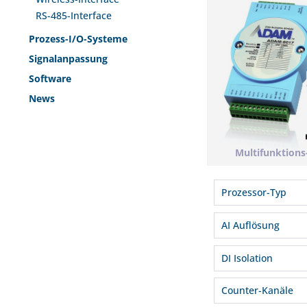
RS-485-Interface
Prozess-I/O-Systeme
Signalanpassung
Software
News
Multifunktion
Prozessor-Typ
Cortex-A8 32-
AI Auflösung
16 Bit
DI Isolation
3000 Vrms
Counter-Kanäle