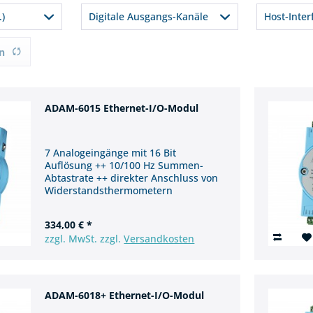
2
3.000
1 kHz (High Speed Mode), 10 Hz (Summe)
512 MB NAND
4
.)
Digitale Ausgangs-Kanäle
Host-Inter
16
10 Hz
8
(je Kanal)
4
Ether
n
12
6
6 / 8
ADAM-6015 Ethernet-I/O-Modul
10
7
18
7 Analogeingänge mit 16 Bit
Auflösung ++ 10/100 Hz Summen-
Abtastrate ++ direkter Anschluss von
Widerstandsthermometern
334,00 € *
zzgl. MwSt. zzgl.
Versandkosten
ADAM-6018+ Ethernet-I/O-Modul