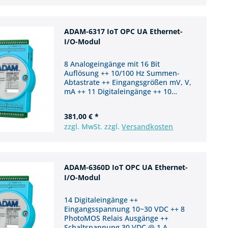
ADAM-6317 IoT OPC UA Ethernet-
I/O-Modul
8 Analogeingänge mit 16 Bit
Auflösung ++ 10/100 Hz Summen-
Abtastrate ++ Eingangsgrößen mV, V,
mA ++ 11 Digitaleingänge ++ 10
Digitalausgänge
381,00 € *
zzgl. MwSt. zzgl.
Versandkosten
ADAM-6360D IoT OPC UA Ethernet-
I/O-Modul
14 Digitaleingänge ++
Eingangsspannung 10~30 VDC ++ 8
PhotoMOS Relais Ausgänge ++
Schaltspannung 30 VDC @ 1 A