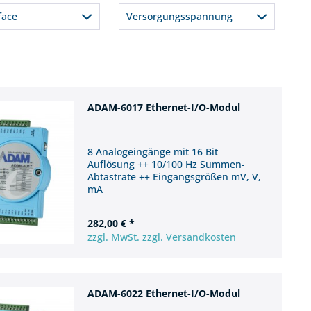
 Vrms
6
18
12 Bit
face
Versorgungsspannung
12
2
net
10 ~ 30 VDC
11
6
16
ADAM-6017 Ethernet-I/O-Modul
5
8 Analogeingänge mit 16 Bit
Auflösung ++ 10/100 Hz Summen-
Abtastrate ++ Eingangsgrößen mV, V,
mA
282,00 € *
zzgl. MwSt. zzgl.
Versandkosten
ADAM-6022 Ethernet-I/O-Modul