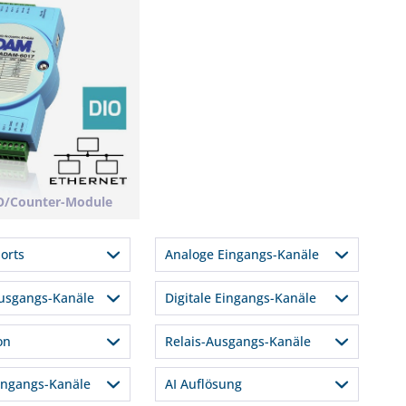
IO/Counter-Module
orts
Analoge Eingangs-Kanäle
7
usgangs-Kanäle
Digitale Eingangs-Kanäle
8
8
on
Relais-Ausgangs-Kanäle
6
4
Vrms
4
ingangs-Kanäle
AI Auflösung
14