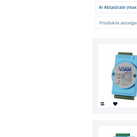
3.000 Vrms
2
AI Abtastrate (max
100 Hz, 10 Hz 
Produkte anzeige