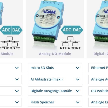
s-Module
Analog-I/O-Module
Digital-
micro SD Slots
Ethernet P
Bit
1
1
AI Abtastrate (max.)
Analoge A
optional
2
100 Hz, 10 Hz
4
Digitale Ausgangs-Kanäle
DO Isolati
10 Hz (Summe)
2
4
3000 
Flash Speicher
Analoge E
100 Hz, 10 HZ (Summe)