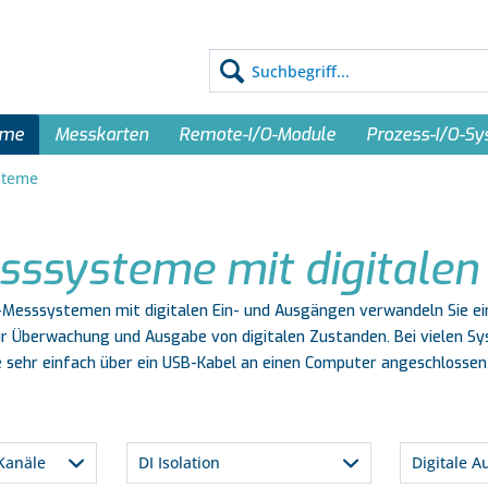
eme
Messkarten
Remote-I/O-Module
Prozess-I/O-S
ysteme
ssysteme mit digitalen 
B-Messsystemen mit digitalen Ein- und Ausgängen verwandeln Sie ei
 Überwachung und Ausgabe von digitalen Zustanden. Bei vielen S
e sehr einfach über ein USB-Kabel an einen Computer angeschlosse
-Kanäle
DI Isolation
Digitale 