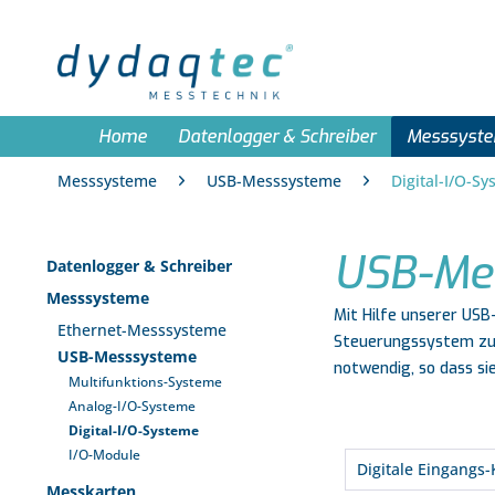
Home
Datenlogger & Schreiber
Messsyst
Messsysteme
USB-Messsysteme
Digital-I/O-S
USB-Mes
Datenlogger & Schreiber
Messsysteme
Mit Hilfe unserer US
Ethernet-Messsysteme
Steuerungssystem zur
USB-Messsysteme
notwendig, so dass si
Multifunktions-Systeme
Analog-I/O-Systeme
Digital-I/O-Systeme
I/O-Module
Digitale Eingangs
Messkarten