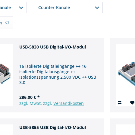
2.500 VDC
32
anäle
Counter-Kanäle
16
2
8
n
24 / 4
USB-5830 USB Digital-I/O-Modul
16 isolierte Digitaleingänge ++ 16
isolierte Digitalausgänge ++
Isolationsspannung 2.500 VDC ++ USB
3.0
286,00 € *
zzgl. MwSt. zzgl.
Versandkosten
USB-5855 USB Digital-I/O-Modul