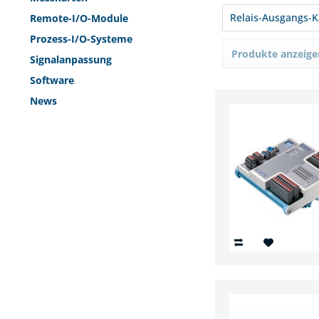
32
Relais-Ausgangs-K
Remote-I/O-Module
16
Prozess-I/O-Systeme
8
8
Produkte anzeige
Signalanpassung
16
24 / 48
Software
News