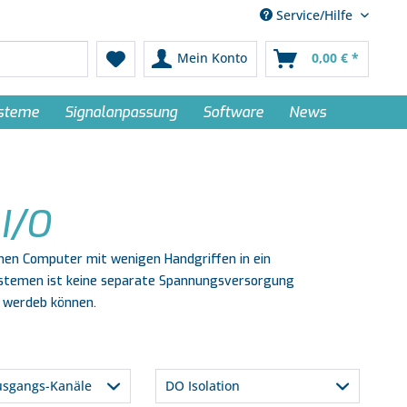
Service/Hilfe
Mein Konto
0,00 € *
ysteme
Signalanpassung
Software
News
I/O
nen Computer mit wenigen Handgriffen in ein
ystemen ist keine separate Spannungsversorgung
n werdeb können.
Ausgangs-Kanäle
DO Isolation