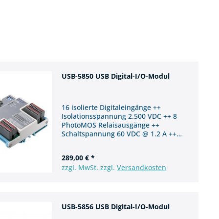
2.500 VDC
1.500 VDC
8
USB-5850 USB Digital-I/O-Modul
16 isolierte Digitaleingänge ++
Isolationsspannung 2.500 VDC ++ 8
PhotoMOS Relaisausgänge ++
Schaltspannung 60 VDC @ 1.2 A ++
USB 3.0
289,00 € *
zzgl. MwSt. zzgl.
Versandkosten
USB-5856 USB Digital-I/O-Modul