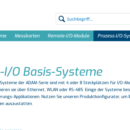
eme
Messkarten
Remote-I/O-Module
Prozess-I/O-S
-I/O Basis-Systeme
s-Systeme der ADAM-Serie sind mit 4 oder 8 Steckplätzen für I/O-
ren sie über Ethernet, WLAN oder RS-485. Einige der Systeme besi
rungs-Applikationen. Nutzen Sie unseren Produktkonfigurator, um 
en auszustatten.