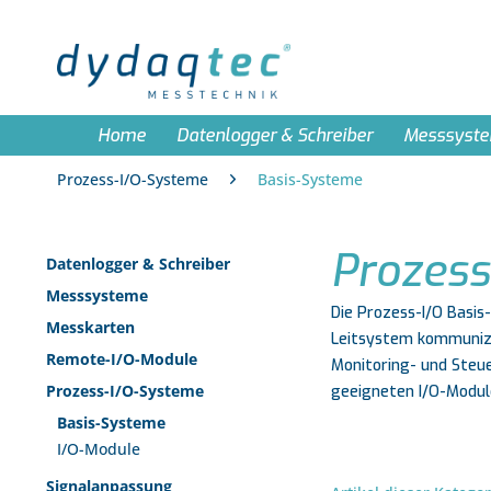
Home
Datenlogger & Schreiber
Messsyst
Prozess-I/O-Systeme
Basis-Systeme
Prozess
Datenlogger & Schreiber
Messsysteme
Die Prozess-I/O Basi
Messkarten
Leitsystem kommunizie
Remote-I/O-Module
Monitoring- und Steue
Prozess-I/O-Systeme
geeigneten I/O-Modul
Basis-Systeme
I/O-Module
Signalanpassung