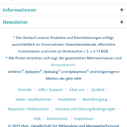
Informationen
Newsletter
* Der Verkauf unserer Produkte und Dienstleistungen erfolgt
ausschließlich an Unternehmer, Gewerbetreibende, öffentliche
Institutionen und nicht an Verbraucher i. S. v. § 13 BGB.
* Alle Preise verstehen sich zzgl. der gesetzlichen Mehrwertsteuer und
Versandkosten
.
®
®
®
®
athletec
, dydaqtec
, dydaqlog
und dydaqmeas
sind eingetragene
Marken der gbm mbH
Kontakt
Hilfe / Support
Über uns
Qualität
News / Applikationen
Newsletter
Bestellvorgang
Reparatur / Reklamation
Versand und Zahlungsbedingungen
AGB
Datenschutz
Impressum
© 2025 gbm - Gesellschaft für Bildanalyse und Messwerterfassung