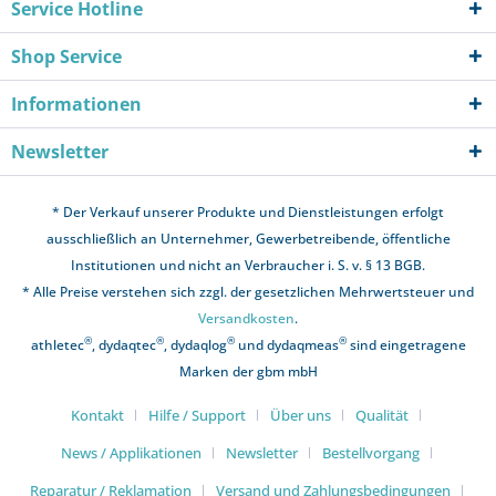
Service Hotline
Shop Service
Informationen
Newsletter
* Der Verkauf unserer Produkte und Dienstleistungen erfolgt
ausschließlich an Unternehmer, Gewerbetreibende, öffentliche
Institutionen und nicht an Verbraucher i. S. v. § 13 BGB.
* Alle Preise verstehen sich zzgl. der gesetzlichen Mehrwertsteuer und
Versandkosten
.
®
®
®
®
athletec
, dydaqtec
, dydaqlog
und dydaqmeas
sind eingetragene
Marken der gbm mbH
Kontakt
Hilfe / Support
Über uns
Qualität
News / Applikationen
Newsletter
Bestellvorgang
Reparatur / Reklamation
Versand und Zahlungsbedingungen