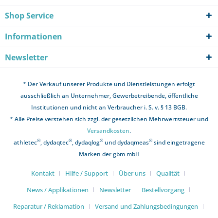
Shop Service
Informationen
Newsletter
* Der Verkauf unserer Produkte und Dienstleistungen erfolgt
ausschließlich an Unternehmer, Gewerbetreibende, öffentliche
Institutionen und nicht an Verbraucher i. S. v. § 13 BGB.
* Alle Preise verstehen sich zzgl. der gesetzlichen Mehrwertsteuer und
Versandkosten
.
®
®
®
®
athletec
, dydaqtec
, dydaqlog
und dydaqmeas
sind eingetragene
Marken der gbm mbH
Kontakt
Hilfe / Support
Über uns
Qualität
News / Applikationen
Newsletter
Bestellvorgang
Reparatur / Reklamation
Versand und Zahlungsbedingungen