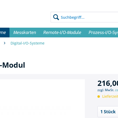
eme
Messkarten
Remote-I/O-Module
Prozess-I/O-S
Digital-I/O-Systeme
O-Modul
216,0
zzgl. MwSt.
z
Lieferzei