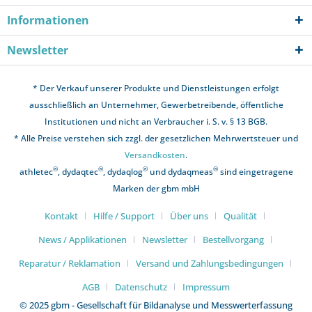
Informationen
Newsletter
* Der Verkauf unserer Produkte und Dienstleistungen erfolgt
ausschließlich an Unternehmer, Gewerbetreibende, öffentliche
Institutionen und nicht an Verbraucher i. S. v. § 13 BGB.
* Alle Preise verstehen sich zzgl. der gesetzlichen Mehrwertsteuer und
Versandkosten
.
®
®
®
®
athletec
, dydaqtec
, dydaqlog
und dydaqmeas
sind eingetragene
Marken der gbm mbH
Kontakt
Hilfe / Support
Über uns
Qualität
News / Applikationen
Newsletter
Bestellvorgang
Reparatur / Reklamation
Versand und Zahlungsbedingungen
AGB
Datenschutz
Impressum
© 2025 gbm - Gesellschaft für Bildanalyse und Messwerterfassung