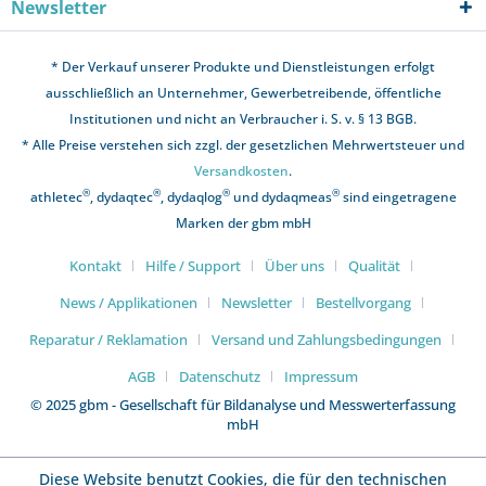
Newsletter
* Der Verkauf unserer Produkte und Dienstleistungen erfolgt
ausschließlich an Unternehmer, Gewerbetreibende, öffentliche
Institutionen und nicht an Verbraucher i. S. v. § 13 BGB.
* Alle Preise verstehen sich zzgl. der gesetzlichen Mehrwertsteuer und
Versandkosten
.
®
®
®
®
athletec
, dydaqtec
, dydaqlog
und dydaqmeas
sind eingetragene
Marken der gbm mbH
Kontakt
Hilfe / Support
Über uns
Qualität
News / Applikationen
Newsletter
Bestellvorgang
Reparatur / Reklamation
Versand und Zahlungsbedingungen
AGB
Datenschutz
Impressum
© 2025 gbm - Gesellschaft für Bildanalyse und Messwerterfassung
mbH
Diese Website benutzt Cookies, die für den technischen