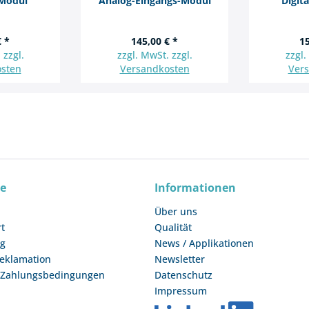
-Modul
Analog-Eingangs-Modul
Digit
€ *
145,00 € *
15
 zzgl.
zzgl. MwSt. zzgl.
zzgl.
sten
Versandkosten
Ver
ce
Informationen
Über uns
rt
Qualität
ng
News / Applikationen
Reklamation
Newsletter
 Zahlungsbedingungen
Datenschutz
Impressum