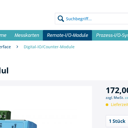
eme
Messkarten
Remote-I/O-Module
Prozess-I/O-S
erface
Digital-IO/Counter-Module
ul
172,0
zzgl. MwSt.
z
Lieferzei