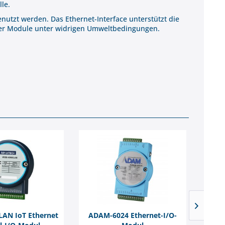
le.
utzt werden. Das Ethernet-Interface unterstützt die
 der Module unter widrigen Umweltbedingungen.
LAN IoT Ethernet
ADAM-6024 Ethernet-I/O-
ADA