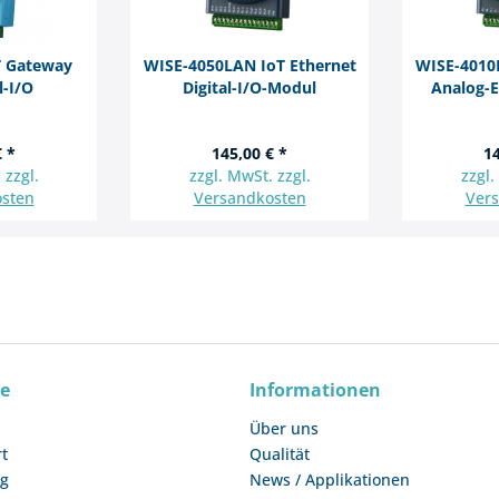
T Gateway
WISE-4050LAN IoT Ethernet
WISE-4010
l-I/O
Digital-I/O-Modul
Analog-
€ *
145,00 € *
14
 zzgl.
zzgl. MwSt. zzgl.
zzgl.
sten
Versandkosten
Ver
ce
Informationen
Über uns
rt
Qualität
ng
News / Applikationen