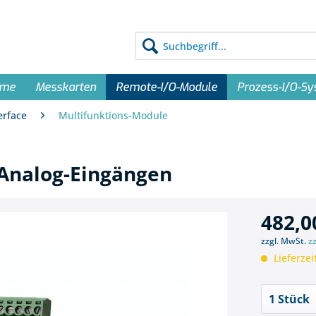
eme
Messkarten
Remote-I/O-Module
Prozess-I/O-S
erface
Multifunktions-Module
Analog-Eingängen
482,0
zzgl. MwSt.
z
Lieferzei