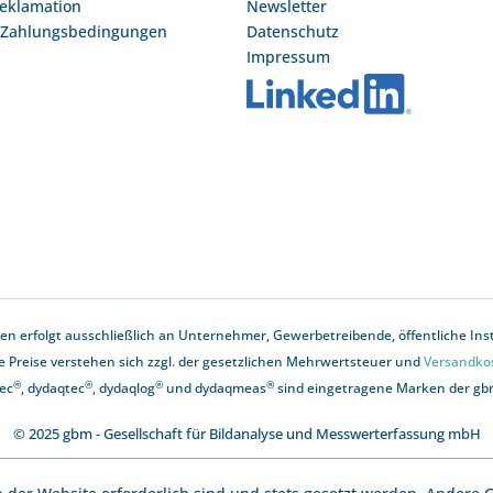
Reklamation
Newsletter
 Zahlungsbedingungen
Datenschutz
Impressum
n erfolgt ausschließlich an Unternehmer, Gewerbetreibende, öffentliche Instit
le Preise verstehen sich zzgl. der gesetzlichen Mehrwertsteuer und
Versandko
®
®
®
®
ec
, dydaqtec
, dydaqlog
und dydaqmeas
sind eingetragene Marken der g
© 2025 gbm - Gesellschaft für Bildanalyse und Messwerterfassung mbH