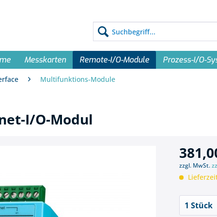
eme
Messkarten
Remote-I/O-Module
Prozess-I/O-S
erface
Multifunktions-Module
net-I/O-Modul
381,0
zzgl. MwSt.
z
Lieferzei