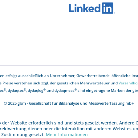
n erfolgt ausschließlich an Unternehmer, Gewerbetreibende, öffentliche Instit
le Preise verstehen sich zzgl. der gesetzlichen Mehrwertsteuer und
Versandko
®
®
®
®
ec
, dydaqtec
, dydaqlog
und dydaqmeas
sind eingetragene Marken der g
© 2025 gbm - Gesellschaft für Bildanalyse und Messwerterfassung mbH
b der Website erforderlich sind und stets gesetzt werden. Andere C
irektwerbung dienen oder die Interaktion mit anderen Websites u
r Zustimmung gesetzt.
Mehr Informationen