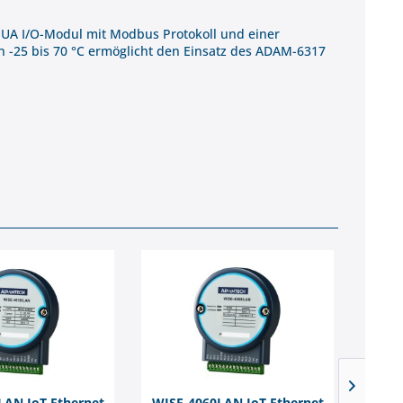
PC UA I/O-Modul mit Modbus Protokoll und einer
on -25 bis 70 °C ermöglicht den Einsatz des ADAM-6317
LAN IoT Ethernet
WISE-4060LAN IoT Ethernet
ADA