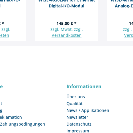
l
Digital-I/O-Modul
Analog-
€ *
145,00 € *
14
 zzgl.
zzgl. MwSt. zzgl.
zzgl.
sten
Versandkosten
Ver
ce
Informationen
Über uns
rt
Qualität
ng
News / Applikationen
Reklamation
Newsletter
 Zahlungsbedingungen
Datenschutz
Impressum