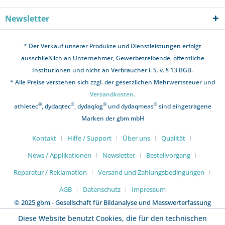
Newsletter
* Der Verkauf unserer Produkte und Dienstleistungen erfolgt
ausschließlich an Unternehmer, Gewerbetreibende, öffentliche
Institutionen und nicht an Verbraucher i. S. v. § 13 BGB.
* Alle Preise verstehen sich zzgl. der gesetzlichen Mehrwertsteuer und
Versandkosten
.
®
®
®
®
athletec
, dydaqtec
, dydaqlog
und dydaqmeas
sind eingetragene
Marken der gbm mbH
Kontakt
Hilfe / Support
Über uns
Qualität
News / Applikationen
Newsletter
Bestellvorgang
Reparatur / Reklamation
Versand und Zahlungsbedingungen
AGB
Datenschutz
Impressum
© 2025 gbm - Gesellschaft für Bildanalyse und Messwerterfassung
mbH
Diese Website benutzt Cookies, die für den technischen