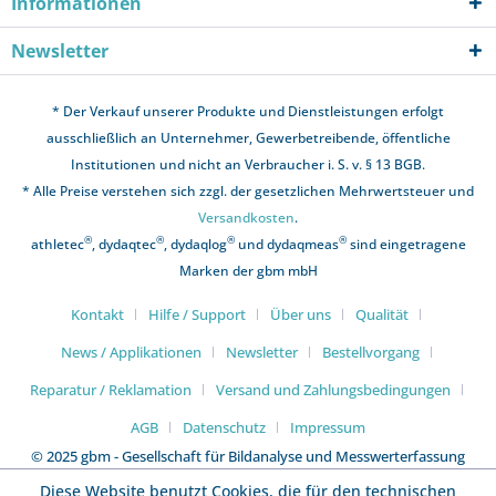
Informationen
Newsletter
* Der Verkauf unserer Produkte und Dienstleistungen erfolgt
ausschließlich an Unternehmer, Gewerbetreibende, öffentliche
Institutionen und nicht an Verbraucher i. S. v. § 13 BGB.
* Alle Preise verstehen sich zzgl. der gesetzlichen Mehrwertsteuer und
Versandkosten
.
®
®
®
®
athletec
, dydaqtec
, dydaqlog
und dydaqmeas
sind eingetragene
Marken der gbm mbH
Kontakt
Hilfe / Support
Über uns
Qualität
News / Applikationen
Newsletter
Bestellvorgang
Reparatur / Reklamation
Versand und Zahlungsbedingungen
AGB
Datenschutz
Impressum
© 2025 gbm - Gesellschaft für Bildanalyse und Messwerterfassung
mbH
Diese Website benutzt Cookies, die für den technischen