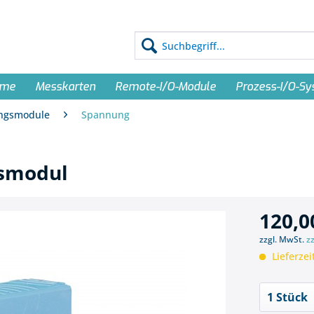
eme
Messkarten
Remote-I/O-Module
Prozess-I/O-S
ungsmodule
Spannung
smodul
120,0
zzgl. MwSt.
z
Lieferzei