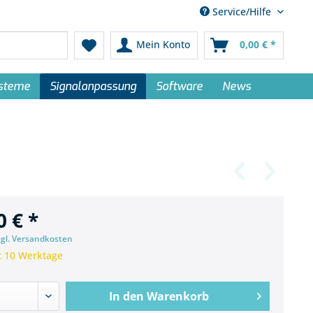
Service/Hilfe
Mein Konto
0,00 € *
ysteme
Signalanpassung
Software
News
0 € *
zgl. Versandkosten
t 10 Werktage
In den
Warenkorb