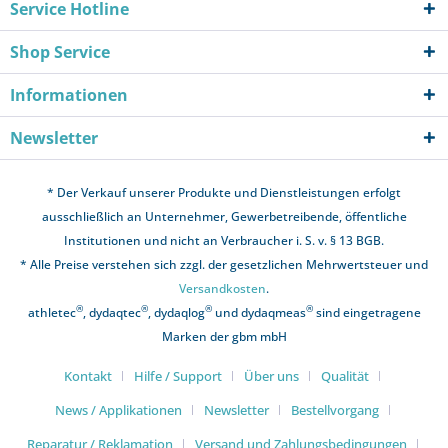
Service Hotline
Shop Service
Informationen
Newsletter
* Der Verkauf unserer Produkte und Dienstleistungen erfolgt
ausschließlich an Unternehmer, Gewerbetreibende, öffentliche
Institutionen und nicht an Verbraucher i. S. v. § 13 BGB.
* Alle Preise verstehen sich zzgl. der gesetzlichen Mehrwertsteuer und
Versandkosten
.
®
®
®
®
athletec
, dydaqtec
, dydaqlog
und dydaqmeas
sind eingetragene
Marken der gbm mbH
Kontakt
Hilfe / Support
Über uns
Qualität
News / Applikationen
Newsletter
Bestellvorgang
Reparatur / Reklamation
Versand und Zahlungsbedingungen